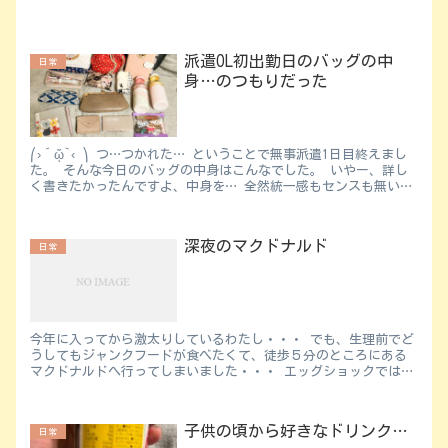
派遣OL初出勤日のバッグの中
日常
身…のつもりだった
⎛›´ᾥ`‹ ⎞ つ…つかれた… ということで無事派遣1日目終えまし
た。 そんな今日のバッグの中身はこんなでした。 いやー、詳し
く書きたかったんですよ、中身を… 全然統一感もセンスも無い持
ち物たちを… 需要はなくても書きたかった...
深夜のマクドナルド
日常
今年に入ってから激太りしているわたし・・・ でも、生理前でど
うしてもジャンクフードが食べたくて、徒歩５分のところにある
マクドナルドへ行ってしまいました・・・ エッグショックではあ
りますが、このマクドナルドではてりたまを販売してくれていま
す...
子供の頃から好きなドリンク…
日常