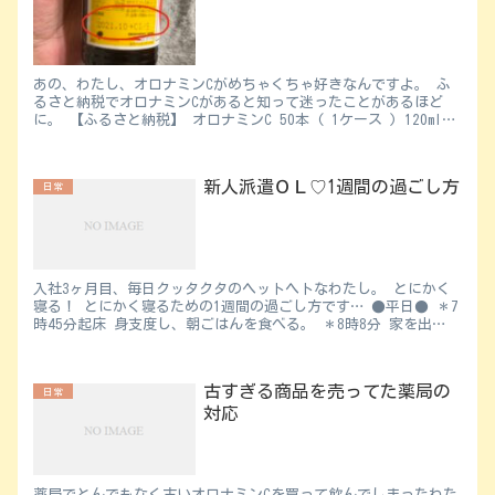
あの、わたし、オロナミンCがめちゃくちゃ好きなんですよ。 ふ
るさと納税でオロナミンCがあると知って迷ったことがあるほど
に。 【ふるさと納税】 オロナミンC 50本 ( 1ケース ) 120ml
瓶 大塚...
新人派遣ＯＬ♡1週間の過ごし方
日常
入社3ヶ月目、毎日クッタクタのヘットヘトなわたし。 とにかく
寝る！ とにかく寝るための1週間の過ごし方です… ●平日● ＊7
時45分起床 身支度し、朝ごはんを食べる。 ＊8時8分 家を出
る...
古すぎる商品を売ってた薬局の
日常
対応
薬局でとんでもなく古いオロナミンCを買って飲んでしまったわた