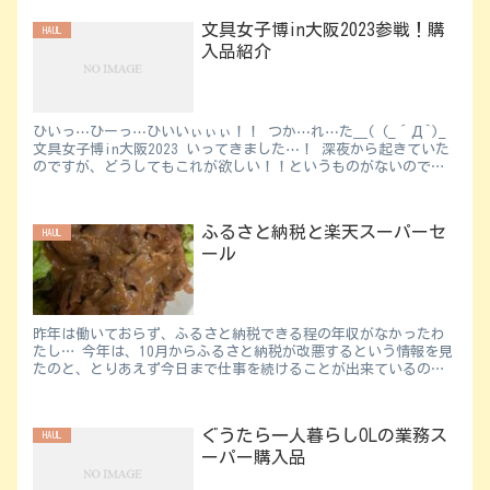
文具女子博in大阪2023参戦！購
HAUL
入品紹介
ひいっ⋯ひーっ⋯ひいいぃぃぃ！！ つか⋯れ⋯た＿( (_´Д`)_
文具女子博in大阪2023 いってきました⋯！ 深夜から起きていた
のですが、どうしてもこれが欲しい！！というものがないので、
朝早く...
ふるさと納税と楽天スーパーセ
HAUL
ール
昨年は働いておらず、ふるさと納税できる程の年収がなかったわ
たし… 今年は、10月からふるさと納税が改悪するという情報を見
たのと、とりあえず今日まで仕事を続けることが出来ているので
ふるさと納税...
ぐうたら一人暮らしOLの業務ス
HAUL
ーパー購入品