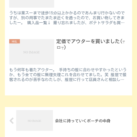
うちは業スーまで徒歩15分以上かかるのであんまり行かないので
すが、別の用事でたまたま近くを通ったので、お買い物してきま
したー。 購入品一覧↓ 撮り忘れましたが、ポテトサラダも買い
ました…...
定価でアウターを買いました‎(߹
HAUL
ㅁ‎߹)
もう何年も着たアウター。 手持ちの服に合わせやすかったという
か、もう全ての服に無理矢理これを合わせてました。笑 服屋で接
客されるのが苦手なわたしが、服屋に行って店員さんと相談して
定価で買ったアウターでした。実店...
会社に持っていくポーチの中身