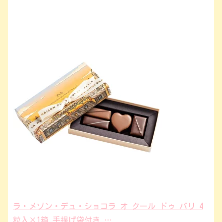
ラ・メゾン・デュ・ショコラ オ クール ドゥ パリ 4
粒入×1箱 手提げ袋付き …