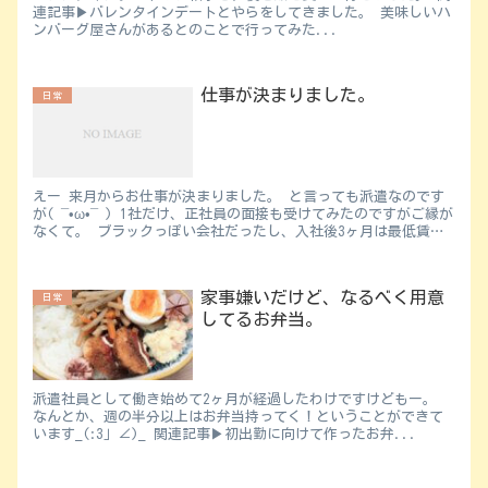
連記事▶︎バレンタインデートとやらをしてきました。 美味しいハ
ンバーグ屋さんがあるとのことで行ってみた...
仕事が決まりました。
日常
えー 来月からお仕事が決まりました。 と言っても派遣なのです
が( ¯•ω•¯ ) 1社だけ、正社員の面接も受けてみたのですがご縁が
なくて。 ブラックっぽい会社だったし、入社後3ヶ月は最低賃
金、勤務時...
家事嫌いだけど、なるべく用意
日常
してるお弁当。
派遣社員として働き始めて2ヶ月が経過したわけですけどもー。
なんとか、週の半分以上はお弁当持ってく！ということができて
います_(:3」∠)_ 関連記事▶︎初出勤に向けて作ったお弁...