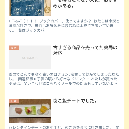
めがある。
( ¯•ω•¯ )！！！ ブックカバー、使ってますか？ わたしは小説と
漫画が好きで、最近はお昼休みに読む為に本を持ち歩いていま
す。 昔はブックカバ...
古すぎる商品を売ってた薬局の
日常
対応
薬局でとんでもなく古いオロナミンCを買って飲んでしまったわた
し。 関連記事▶︎子供の頃から好きなドリンク… わたしが買った
薬局は、問い合わせ窓口もなくメールでの対応もしていないよう
で、友達に相談してみました。 ...
夜ご飯デートでした。
日常
バレンタインデートのお相手と、夜ご飯を食べに行きました。 関