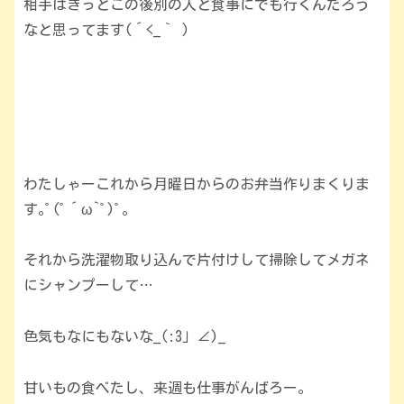
相手はきっとこの後別の人と食事にでも行くんだろう
なと思ってます(´<_｀ )
わたしゃーこれから月曜日からのお弁当作りまくりま
す｡ﾟ(ﾟ´ω`ﾟ)ﾟ｡
それから洗濯物取り込んで片付けして掃除してメガネ
にシャンプーして…
色気もなにもないな_(:3」∠)_
甘いもの食べたし、来週も仕事がんばろー。