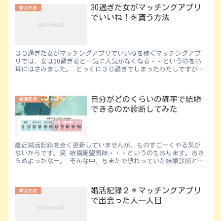
30過ぎた女がマッチングアプリ
婚活記録
でいいね！を貰う方法
３０過ぎた女がマッチングアプリでいいねを稼ぐマッチングアプ
リでは、女は30過ぎると一気に人気がなくなる・・というのを小
耳にはさみました。 とっくに３０過ぎてしまったわたしですが、
そんなわたしでも何人もマッチングし、結果１０人以上とデート
で...
自分がどのくらいの確率で結婚
婚活記録
できるのか診断してみた
最近婚活記録を全く更新していませんが、ものすごーくやる気が
ないからです。笑 結構絶望気味・・・というのもあります。あき
らめよっかなー。 そんな中、ちまたで賑わっていた結婚診断とい
うのをやってみました ↓ パーシーズ ...
婚活記録２＊マッチングアプリ
婚活記録
で出会った人一人目