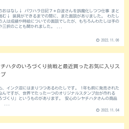
のおはなし↓ パワハラ日記７＊白波さんを誤魔化しつつ仕事 まと
の間に、また面談がありました。 わたし
の人は成績や時給についての面談でしたが、もちろんわたしは手の
や三択のことも聞かれました。 ...
2022.11.06
ヤチハタのいろづくり挑戦と最近買ったお気に入りス
ンプ
、インク沼にはまりつつあるわたしです。 1年も前に発売された
なんですが、世界でたった一つのオリジナルスタンプ台が作れる
くり」というものがあります。 安心のシヤチハタさんの商品
です。 ...
2022.11.04