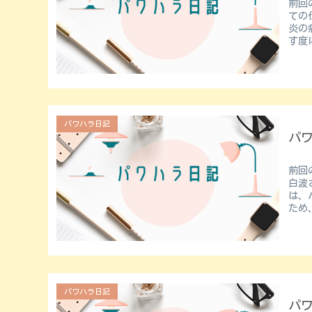
前回のお
ての
炎の
す度
パワハラ日記
パ
前回の
白波
は、
ため
パワハラ日記
パ