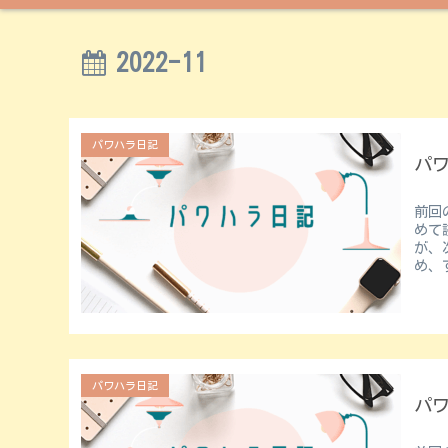
2022-11
パワハラ日記
パ
前回
めて読む↓ 診断書を貰うため
が、
パワハラ日記
パ