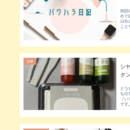
前回
めて読む↓ 装具ができるまで
以外
こと
日常
シ
タ
どうも
もの
「いろづ