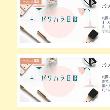
パワハラ日記
パ
前回の
↓ 大きな病院で検査をした翌日の出勤日。 白波さんに検査結果を伝
え、
ずに
パワハラ日記
パ
前回のおはなし↓ 
さて、大き
薬と