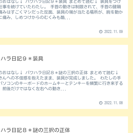
はなし↓ パワハラ日記９＊装具 まとめて読む↓ 装具をつけ
仕事を続けていたわたし。 手首の動きは制限されて、手首の腱鞘
痛みはすごくマシだった反面、装具の端が当たる場所が、腕を動か
に痛み、しめつけからのむくみも酷...
2022.11.09
ワハラ日記９＊装具
おはなし↓ パワハラ日記８＊謎の三択の正体 まとめて読む↓
さんへの不信感を抱えたまま、装具が完成しました。 わたしの手
パソコンのキーボードのホームキーとテンキーを頻繁に行き来する
、前後だけではなく左右への動き...
2022.11.08
ワハラ日記８＊謎の三択の正体